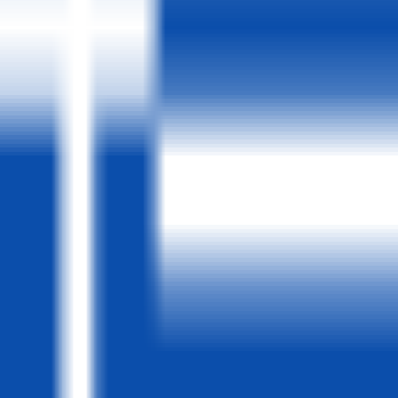
Ακολουθήστε μας