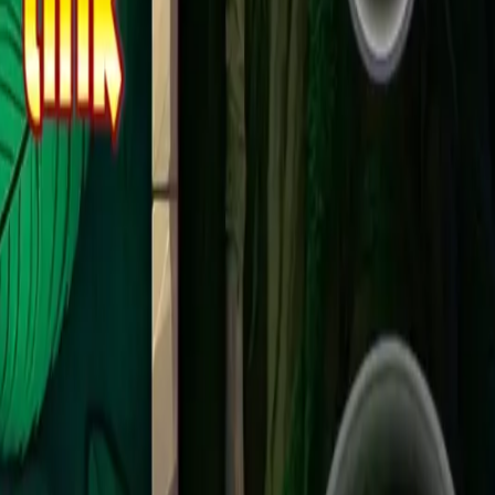
σπαθήσετε να πάρετε περισσότερα σύμβολα. Κάθε επιπλέον σύμβολο
κποτ: Mini, Minor, Major, Grand.
ία Respin.
ουργεί έναν νικηφόρο συνδυασμό.
κά. Το θέμα των δεινοσαύρων είναι πάντα συναρπαστικό και
ικού κόσμου. Με ελκυστικές λειτουργίες μπόνους και 50 γραμμές