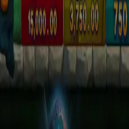
τίζεται σε ένα προϊστορικό δάσος, όπου οι απόλυτοι πρωταγωνιστές 
ο που παραπέμπει σε έναν χαμένο κόσμο που κατοικείται από γιγάντι
Οι τροχοί κατοικούνται από διαφορετικούς δεινόσαυρους, ο καθένας 
μβολα χαμηλότερης αξίας μπορεί να περιλαμβάνουν μικρότερους δειν