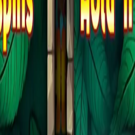
στους κυλίνδρους και έχετε 3 επαναληπτικές περιστροφές για να προ
 αυτή τη φάση μπορείτε να κερδίσετε τυχαία βραβεία ή ένα από τα τζά
δή τη δυνατότητα να αγοράσετε τόσο τη διασπορά όσο και τη λειτουργ
ίσων συμβόλων ανά γραμμή πληρωμής από αριστερά προς τα δεξιά δημι
ο 96%.
ήσει καλά τους κλασικούς μηχανισμούς και τα σύγχρονα χαρακτηριστι
κός και πλήρης κουλοχέρης, ιδανικός για τους λάτρεις του προϊστορ
 τους πιο απαιτητικούς παίκτες.