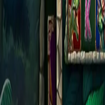
Στοίχημα Ante
Όχι
Προηγούμενο παιχνίδι
Επόμενο παιχνίδι
Ακολουθήστε μας