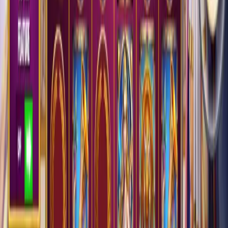
Συχνότητα χτυπημάτων
low - 51%, medium - 46%, high - 27%
Max Multiplier
39882
x
Μέγιστα κέρδη (USD)
$3,988,200
Μέγιστο ποντάρισμα
$
100
Μέγεθος (επιφάνεια εργασίας)
259
MB
Μέγεθος (κινητό)
259
MB