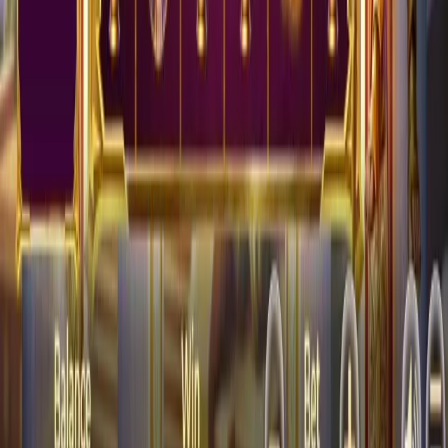
Η MondoPlay είναι ένας αδειοδοτημένος και ρυθμιζόμενος
προγραμματιστής παιχνιδιών B2B. Σχεδιάζουμε καινοτόμους
κουλοχέρηδες που δημιουργούνται για να προσφέρουν εξαιρετικές
εμπειρίες παιχνιδιού σε περισσότερες από 35 ρυθμιζόμενες αγορές
παγκοσμίως.
Η MondoPlay κατέχει τη ρουμανική άδεια αριθ.
L2213914Y001366 που έχει εκδοθεί από την O.N.J.N.
RNG for IT
RNG
for MGA
RNG for UK
RNG for BR
RNG for PT