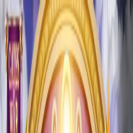
18+
Είστε άνω των 18 ετών
Πρέπει να είστε τουλάχιστον 18 ετών για να λάβετε μέρος.
Ναι, είμαι 18+
Όχι, είμαι κάτω των 18 ετών
Αρχική σελίδα
Παιχνίδια
Παραστάσεις
Οι συνεργάτες μας
Σχετικά με
εμάς
Εταιρεία
Επικοινωνία
Gates Of War