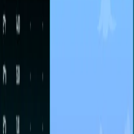
Μεταβλητότητα: Μέσος όρος. Αυτό σημαίνει ότι το παιχνίδι
προσφέρει μια καλή ισορροπία μεταξύ συχνών κερδών και
δυνητικά υψηλότερων πολλαπλασιαστών. Δεν είναι υπερβολικά
ριψοκίνδυνο, αλλά εξακολουθεί να διατηρεί ένα ικανοποιητικό
ποσοστό απρόβλεπτου. RTP: 96% - μια τιμή σύμφωνη με τα
πρότυπα του κλάδου, που εγγυάται μια θεωρητικά ισορροπημένη
απόδοση μακροπρόθεσμα.
Συμπέρασμα
Το Sky Warzone είναι ένα εθιστικό παιχνίδι σύγκρουσης που
βασίζεται εξ ολοκλήρου στην ένταση και τον συγχρονισμό. Ο
συνδυασμός πολεμικού σκηνικού, γρήγορου ρυθμού και μέτριας
μεταβλητότητας το καθιστά κατάλληλο για όσους αναζητούν μια
δυναμική αλλά όχι υπερβολικά ακραία εμπειρία. Ιδανικό για όσους
απολαμβάνουν παιχνίδια με γρήγορο ρυθμό και στρατηγική, όπου
κάθε δευτερόλεπτο μπορεί να κάνει τη διαφορά.
Στατιστικά στοιχεία
RTP