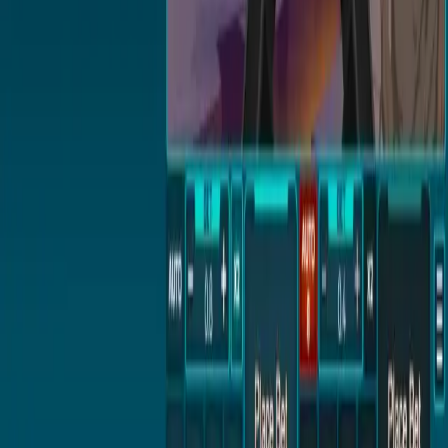
Η MondoPlay είναι ένας αδειοδοτημένος και ρυθμιζόμενος
προγραμματιστής παιχνιδιών B2B. Σχεδιάζουμε καινοτόμους
κουλοχέρηδες που δημιουργούνται για να προσφέρουν εξαιρετικές
εμπειρίες παιχνιδιού σε περισσότερες από 35 ρυθμιζόμενες αγορές
παγκοσμίως.
Η MondoPlay κατέχει τη ρουμανική άδεια αριθ.
L2213914Y001366 που έχει εκδοθεί από την O.N.J.N.
RNG for IT
RNG