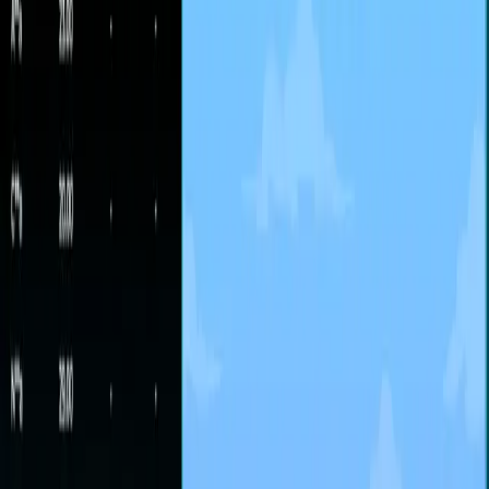
Γραφικά, το παιχνίδι παρουσιάζεται με ένα σκοτεινό,
κινηματογραφικό σκηνικό: μια κατεστραμμένη από τον πόλεμο
πόλη, κατεστραμμένα κτίρια και καπνός που αναδύεται από τα
ερείπια. Στη σκηνή δεσπόζει ένα στρατιωτικό ελικόπτερο που
διασχίζει τον ουρανό κάτω από τα πυρά των επίγειων πολυβόλων.
Η ατμόσφαιρα είναι έντονη και καθηλωτική, με ρεαλιστικά ηχητικά
εφέ που ενισχύουν την ένταση: ο ήχος των βολών, ο βρυχηθμός
του ελικοπτέρου και η τελική έκρηξη όταν γίνεται η "συντριβή". Το
σύνολο δημιουργεί μια καθηλωτική εμπειρία, σχεδόν σαν
βιντεοπαιχνίδι δράσης.
Πώς να παίξετε
Ως παιχνίδι συντριβής, το Sky Warzone βασίζεται σε έναν
αυξανόμενο πολλαπλασιαστή που αυξάνεται προοδευτικά καθώς το
ελικόπτερο συνεχίζει την πτήση του. Ο παίκτης πρέπει: να
τοποθετήσει το στοίχημα, να παρακολουθήσει τον πολλαπλασιαστή
να αυξάνεται, να εξαργυρώσει πριν το ελικόπτερο χτυπηθεί
(συντριβή). Η απλότητα των μηχανισμών είναι το πραγματικό
πλεονέκτημα: άμεσο, διαισθητικό και ιδανικό για γρήγορες
συνεδρίες.
Μεταβλητότητα και RTP