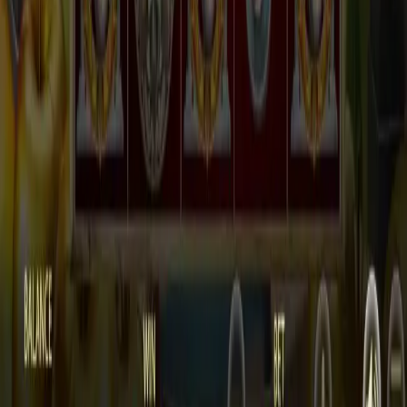
MondoPlay ni msanidi wa michezo wa B2B aliyepewa leseni na
anayedhibitiwa. Tunabuni slot za ubunifu zilizoundwa kutoa uzoefu
bora wa michezo katika masoko zaidi ya 35 yanayodhibitiwa
duniani kote.
MondoPlay inashikilia leseni ya Kiromania Na. L2213914Y001366
iliyotolewa na O.N.J.N.
RNG for IT
RNG
for MGA
RNG for UK
RNG for BR
RNG for PT
Sera ya Faragha
Sera ya Vidakuzi