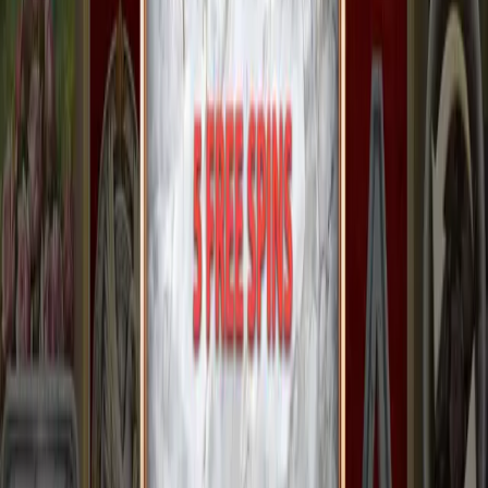
unaofaa kwa wale wanaotafuta usawa kati ya mara ngapi kushinda
na zawadi zinazowezekana za kuvutia. Kwa RTP ya 96%, mchezo
wa slot unahakikisha kurudi kwa nadharia ya ushindani.
Hitimisho
Apple of Eden ni mchezo wa slot unaochanganya uzuri wa kuona,
vipengele vya ubunifu na uwezo wa ushindi wa kuvutia. Mfumo wa
Respin wenye jackpot za maendeleo unaufanya kuwa chaguo
kamilifu kwa wale wanaopenda michezo ya mada yenye mfumo wa
kisasa.
Takwimu
RTP
96%
Msisimko
medium - 7.727