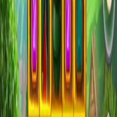
55.4
MB
Ukubwa (Mobile)
55.4
MB
Buy Feature
Hapana
Free Spins
Hapana
Kipengele cha Gamble
Hapana
Ante Bet
Hapana