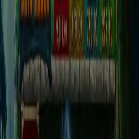
Скриншоты
Обзор Dino Reels
"Dino Reels" - это увлекательный слот, действие которого
разворачивается в доисторическом лесу, где главными героями
являются динозавры. Этот слот был разработан компанией
Mondoplay и выпущен 12/11/2024.
Графика и декорации
Графика яркая и хорошо прорисованная, с пышным фоном,
напоминающим о затерянном мире, населенном гигантскими
существами. Племенные звуки и шумы динозавров