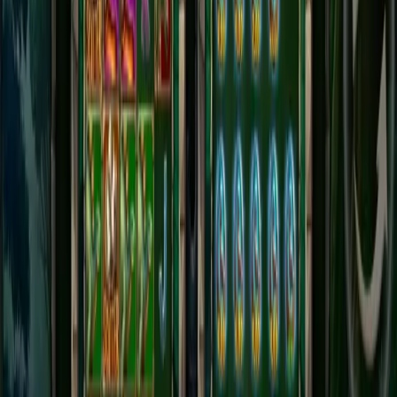
динозавров всегда завораживает, и здесь она передана
отлично, с хорошей графикой и звуком. Веселый и
полноценный слот, идеально подходящий для любителей
доисторического мира. Благодаря привлекательным бонусным
функциям и 50 линиям выплат, он предлагает солидный
игровой опыт даже для самых требовательных игроков.
Статистика
RTP
80-98%
Волатильность
low-8.765, medium-10.981, high-13.401
Частота попаданий
low - 43%, medium - 43%, high - 41%
Max Multiplier