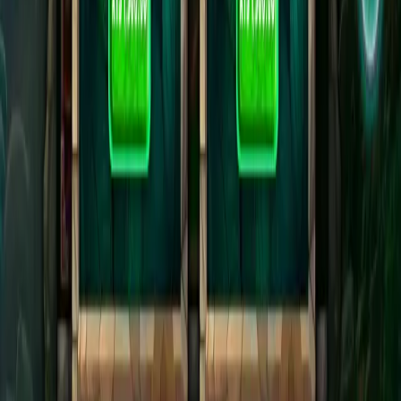
MondoPlay - лицензированный и регулируемый разработчик
игр B2B. Мы разрабатываем инновационные слоты,
созданные для обеспечения исключительного игрового опыта