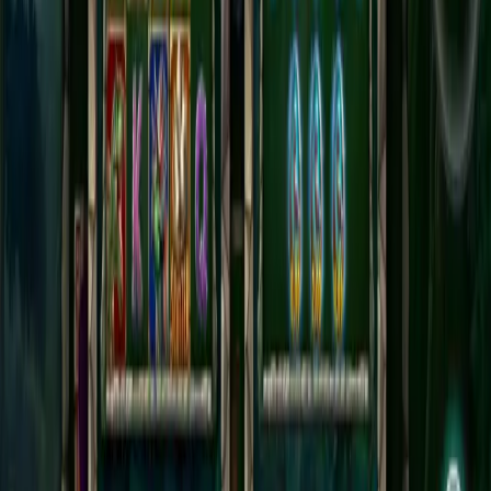
2157
x
Максимальный выигрыш (USD)
$215,700
Максимальная ставка
$
100
Размер (настольный)
460
MB
Размер (мобильный)
460
MB
Купить особенность
Да