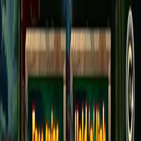
сопровождают игру, делая ее захватывающей и
увлекательной. Барабаны населены различными динозаврами,
каждый из которых имеет свою ценность.
Высокооплачиваемые символы представлены более
внушительными динозаврами, в то время как символы
меньшей ценности могут включать небольших динозавров
или простые яйца динозавров.
Специальные символы
Дикий - Брахиозавр
Wild представлен брахиозавром и может появляться на
барабанах 2, 3, 4 и 5, заменяя все символы, кроме
скаттера и бонусных символов. Он помогает завершать
выигрышные комбинации и увеличивает шансы на
хорошие выигрыши.
Разброс - гнездо с яйцами
Символ разброса - гнездо с яйцами динозавров. При
выпадении не менее трех скаттеров активируются 15
бесплатных вращений, во время которых шансы на
выигрыш могут возрасти, особенно если вайлды будут
появляться чаще.