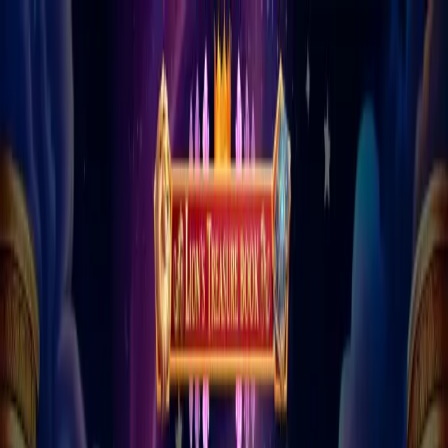
18+
Máte viac ako 18 rokov?
Do súťaže sa môžete prihlásiť len vo veku minimálne 18 rokov.
Áno, mám viac ako 18 rokov
Nie, je mi menej ako 18 rokov
Domov
Hry
Predstavenia
Naši partneri
O nás
Spoločnosť
Kontakt
Lion's Treasure Book
Prehrať ukážku
Pozrite si trailer