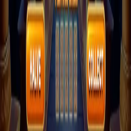
MondoPlay je licencovaný a regulovaný vývojár hier B2B.
Navrhujeme inovatívne hracie automaty vytvorené tak, aby ponúkali
výnimočné herné zážitky na viac ako 35 regulovaných trhoch po
celom svete.
Spoločnosť MondoPlay je držiteľom rumunskej licencie č.
L2213914Y001366 vydanej spoločnosťou O.N.J.N.