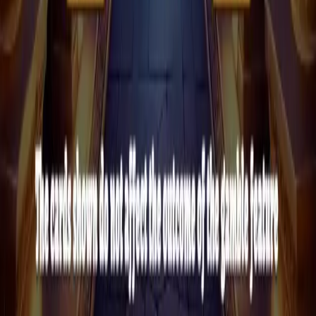
RNG for IT
RNG
for MGA
RNG for UK
RNG for BR
RNG for PT
Zásady ochrany osobných údajov
Cookie Policy
18+ | Hrajte zodpovedne
Copyright © 2026 MondoPlay ® Všetky práva vyhradené.
Your Privacy Matters
We only use essential technical cookies required for the site to
function. Should we introduce analytics or marketing features in the
future, we will request your consent first.
You can read the details in
our
Cookie Policy
.