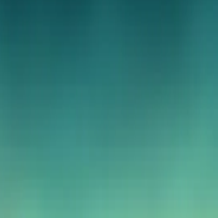
กลับและน่าหลงใหลซึ่งชวนให้นึกถึงสถานที่ห่างไกลและลึกลับ ที
้วยภูเขาที่โผล่ขึ้นมาจากเมฆและมังกรที่ปรากฏเป็นเงาตัดกับท้องฟ
์
ค่ามากที่สุดและเป็นที่ต้องการในเกม
ันของคุณ ซึ่งยังคงน่าสนใจอยู่