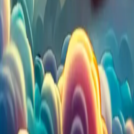
ไม่
คุณสมบัติการพนัน
ไม่
ก่อนการแข่งขัน
ไม่
เกมก่อนหน้า
เกมถัดไป
ติดตามเรา