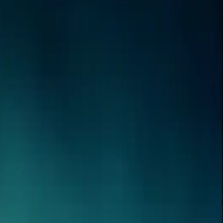
นชอบเกมที่ตรงไปตรงมาและไม่ซับซ้อน แม้จะมีความเรียบง่าย แต่เกม
ที่ 12 พฤศจิกายน 2024
ถูกปกครองโดยมังกร สัตว์ในตำนานที่เฝ้ารักษาสมบัติและปริศนา