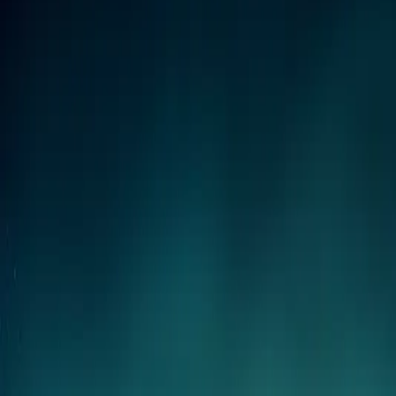
เล่นเดโม
ภาพหน้าจอ
รีวิว ดราก้อนเรียลม์
"Dragon Realm" เป็นเกมสล็อตที่มีโครงสร้างค่อนข้างเรียบง่าย ปร
สล็อตนี้ได้รับการออกแบบอย่างดีเพื่อมอบประสบการณ์การเล่นเกมที
กราฟิกและฉาก
"Dragon Realm" เป็นเกมสล็อตที่พาคุณไปสู่โลกแห่งความลึกลับ 