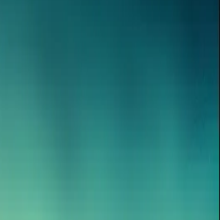
่ซึ่งเวทมนตร์และธรรมชาติมาบรรจบกันอย่างลงตัวกราฟิกใน
้า เพลงประกอบเข้ากันได้อย่างลงตัวกับธีม ด้วยดนตรีที่อลังการ