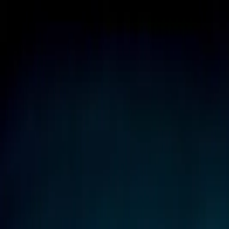
18+
คุณอายุมากกว่า 18 ปีหรือไม่?
คุณต้องมีอายุอย่างน้อย 18 ปีเพื่อเข้าถึงเว็บไซต์นี้
ใช่, ฉันอายุเกิน 18 ปี
ไม่, ฉันอายุต่ำกว่า 18 ปี
หน้าแรก
เกม
การแสดง
พันธมิตรของเรา
เกี่ยวกับเรา
บริษัท
ติดต่อเรา
Dragons Realm