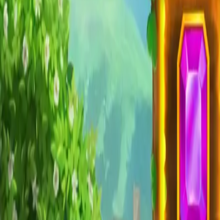
Kipengele cha Gamble
Hapana
Ante Bet
Hapana
Mchezo Uliopita
Mchezo Unaofuata
Tufuate