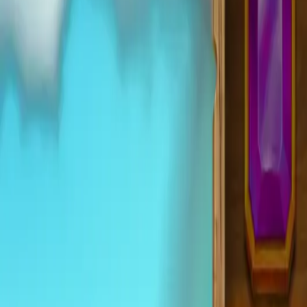
Wild – Mdogo wa Airilandi
Inapoonekana kwenye magari, inabadilisha alama zote nyingine
Vipengele vya Bonasi
Wild Inayopanuka
Moja ya vipengele vya kuvutia zaidi ni kwamba Wild inaweza kupa
uwezekano wa ushindi.
Jinsi ya Kucheza
Wakati wa mzunguko, mfululizo wa alama zinazofanana kwa kila mst
Msisimko na RTP
Green Gold inajulikana kwa kasi ya kucheza inayofaa kabisa na usa
Hitimisho