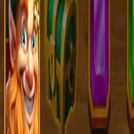
 za kawaida ili kusaidia kukamilisha mchanganyiko wa ushindi.
nuka wima kwenye gurudumu zima inapoonekana, na pia inaweza kuwe
ari wa malipo unazalisha mchanganyiko wa malipo.
wa kati ya ushindi wa mara kwa mara na vipengele maalum. Upanuzi w