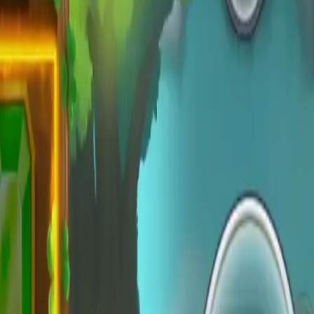
chezo rahisi lakini wenye kipengele cha kipekee kama Wild