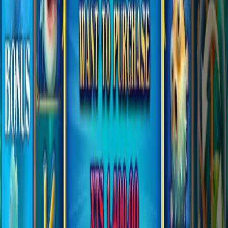
có thể tạo ra chiến thắng đáng kể.
Kết luận
Coral Cash là máy slot hoàn hảo cho những người yêu thích chủ đề
biển, với các biểu tượng sinh động và các tính năng bonus cân bằng
tốt. Bạch tuộc Scatter và Sao biển Wild mang lại sự đa dạng tốt cho
lối chơi, trong khi khả năng mua vòng quay miễn phí thêm một tùy
chọn chiến lược cho những người chơi có kinh nghiệm hơn.
Thống kê
Tỷ lệ hoàn trả (RTP)
94%
Biến động
medium-10.469
Tần suất trúng thưởng