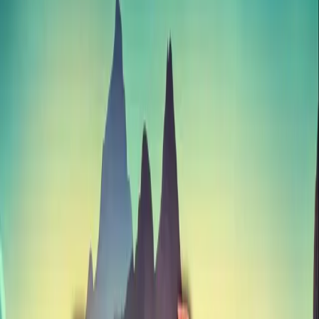
奖励功能
三龙各异奖励
「Dragon Realm」另一个有趣的特色是，若滚轮上出现3只不
同的龙，则触发一个小型奖励，赔付5倍投注额，即使没有获
得相同的龙也能获得一份小奖赏。
如何玩
在旋转过程中，滚轮上相同符号连续出现即可形成获胜组合。
波动性和 RTP
老虎机中等的波动性意味着游戏提供常规获胜与偶发丰厚奖励
之间的良好交替。波动性不至于过高，因此玩家无需在两次获
胜之间等待太长时间。RTP（玩家回报率）固定在96%，是现
代老虎机的标准水准，长期相对于花费金额提供相当均衡的回
报。