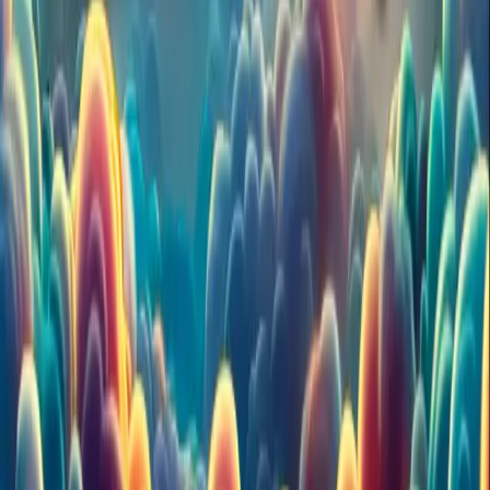
没有
免费旋转
没有
赌博功能
没有
下注
没有
上一个游戏
下一个游戏
关注我们