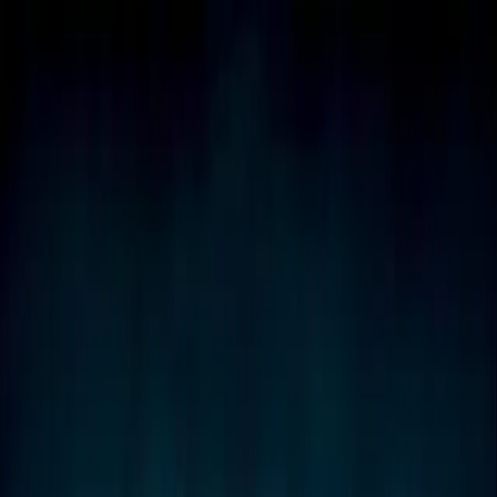
18+
您是否年满 18 岁？
参赛者必须年满 18 周岁。
是的，我 18 岁以上
不，我未满 18 岁
首页
游戏
演出
我们的合作伙伴
关于我们
公司名称
联系方式
Dragons Realm