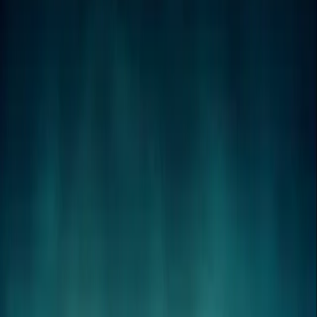
播放演示
屏幕截图
Dragon Realm 游戏评测
「Dragon Realm」是一款结构相当简单的老虎机，仅有3个滚
轮，非常适合偏好更直接、不繁复游戏的玩家。尽管结构简
单，老虎机的设计依然能带来引人入胜的游戏体验。本款老虎
机由Mondoplay开发，于2024年11月12日上线。
图形和场景
「Dragon Realm」是一款将你带入悬浮于云端神秘世界的老虎