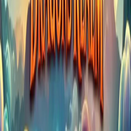
Max Multiplier
100
x
最高奖金（美元）
$10,000
最大赌注
$
100
尺寸（台式机）
402
MB
尺寸（移动式）
402
MB
购买功能