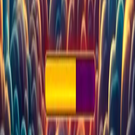
MondoPlay 是一家获得许可并受监管的 B2B 游戏开发商。我
们设计创新的老虎机，为全球超过 35 个受监管市场提供卓越
的游戏体验。
MondoPlay 持有罗马尼亚 O.N.J.N. 颁发的 L2213914Y001366
号许可证。
RNG for IT
RNG
for MGA
RNG for UK
RNG for BR
RNG for PT
隐私政策
Cookie Policy