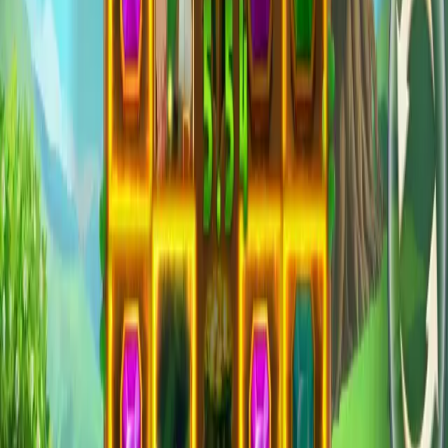
94-96%
波动性
medium - 7.375
命中频率
medium - 12%
Max Multiplier
2370
x
最高奖金（美元）
$237,000
最大赌注
$
100