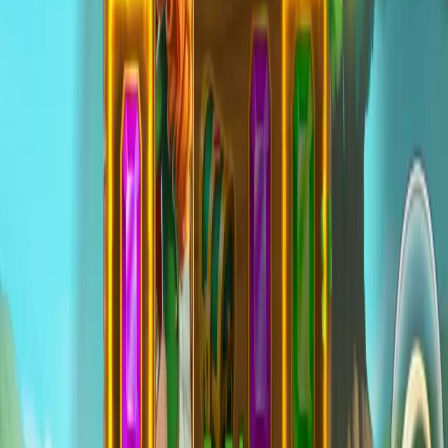
组合。
波动性和 RTP
Green Gold 以相当流畅的游戏节奏著称，在频繁获胜与特殊功
能之间取得平衡。Wild符号的扩展是本款老虎机的最大亮点，
在单次游戏中可多次触发，带来令人热血沸腾的精彩时刻。平
均赔付与同类主题老虎机相符，既有频繁的小额获胜，也有通
过可扩展Wild带来更高潜在奖金的机会。
结论
Green Gold 是一款引人入胜且令人愉悦的老虎机，非常适合热
爱爱尔兰民间传说、追求简单玩法并希望拥有可扩展Wild这一
独特功能的玩家。
统计资料
RTP