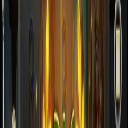
图形和场景
Olympus Quest 的画面令人叹为观止。在神庙内部，雪顶奥林
匹斯山峰耸立于背景之中。符号设计精致，让人联想到古希腊
典型图腾：字母、神庙、骏马，当然还有众神的身影。搭配史
诗级配乐，整体体验更加引人入胜，仿佛真正置身于众神的宫
廷之中。
特殊符号
Wild – 神庙
Wild符号以神庙为图像，象征众神之力。出现时，神庙
符号可替换其他符号以组成获胜组合，大幅提升触发高
赔付组合的可能性。
Scatter – 飞马
Scatter符号以带翼骏马呈现，让人联想到传说中载着英
雄飞往奥林匹斯的飞马珀伽索斯。每条赔付线上出现至
少三匹飞马时，即可触发免费旋转奖励。