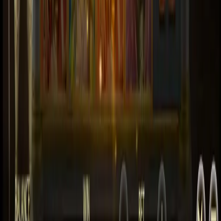
MondoPlay 是一家获得许可并受监管的 B2B 游戏开发商。我
们设计创新的老虎机，为全球超过 35 个受监管市场提供卓越
的游戏体验。
MondoPlay 持有罗马尼亚 O.N.J.N. 颁发的 L2213914Y001366
号许可证。
RNG for IT
RNG
for MGA
RNG for UK
RNG for BR