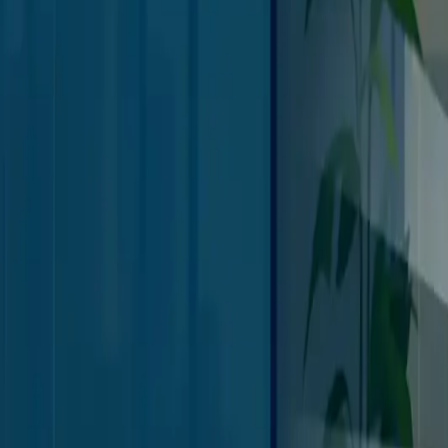
的音效輕快宜人，有助於營造輕鬆的氛圍而不過度分散注意力
如何玩
在這個遊戲中，概念相當簡單但引人入勝：玩家用球拍球，每
波動性與 RTP
憑借中等波動性，「Break Time Crash」在風險與
遊玩下獲得可觀倍數器的玩家。RTP（玩家回報率）96% 相
總結
「Break Time Crash」是一款以簡單和樂趣為核心
了良好的獲勝機會。儘管沒有傳統老虎機的所有複雜特性，但
選擇！
統計資料
RTP