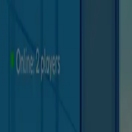
18+
您是否年滿 18 歲？
您必須年滿 18 歲才能參加。
是的，我 18 歲以上
不，我未滿 18 歲
首頁
遊戲
表演節目
我們的合作夥伴
關於我們
公司簡介
聯絡人
Break Time Crash