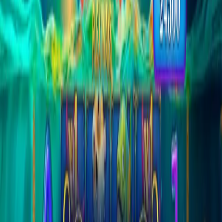
Captures d'écran
Critique de Coral Cash
Coral Cash emmène les joueurs sur des fonds marins magiques,
parmi des coraux colorés, des algues flottantes et de mystérieuses
épaves englouties. Cette machine à sous appartient à la catégorie
Flexiways, c'est-à-dire qu'elle n'a pas de lignes de paiement
classiques, la succession de symboles crée une combinaison payante
dans n'importe quelle position. Cette machine à sous a été
développée par Mondoplay et est sortie le 12/11/2024.
Graphisme et mise en scène