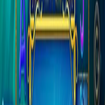
Les graphismes sont magnifiquement détaillés : les animations sont
fluides et lumineuses, et les sons sous-marins créent une atmosphère
à la fois relaxante et engageante. Les symboles payants complètent
les magnifiques graphismes avec leurs poissons colorés, leurs tortues
de mer, leurs méduses transparentes et leurs élégants hippocampes.
Symboles spéciaux
Sauvage - Étoile de mer
Remplace tous les symboles à l'exception du Scatter. Aide à
compléter les combinaisons gagnantes et apparaît
fréquemment sur les rouleaux du milieu.
Scatter - Octopus
Lorsque trois pieuvres ou plus apparaissent n'importe où sur
les rouleaux, la fonction des tours gratuits est activée.
Fonctionnalité du bonus
Spins gratuits avec sélection de mode