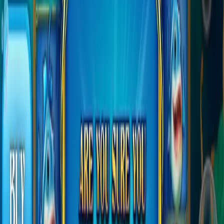
La machine à sous Coral Cash vous donne la possibilité de choisir,
une fois que vous avez obtenu au moins 3 symboles scatter, le mode
souhaité : les Wilds restent fixes sur des rouleaux aléatoires pendant
toute la durée des spins, ou vous pouvez choisir le mode où
l'apparition des Wilds est aléatoire et se réinitialise à chaque spin. De
plus, tous les Wilds apparaissant peuvent avoir un multiplicateur
variable à l'intérieur (x2-x3 etc.).
Acheter des tours gratuits
Pour les joueurs les plus impatients, Coral Cash vous permet
d'acheter des tours gratuits directement, sans avoir à attendre que les
scatters sortent au hasard. Le coût varie en fonction de la mise
choisie, mais peut être avantageux si vous recherchez une
expérience plus dynamique.
Comment jouer
Pendant le tour, la succession de symboles égaux ou l'apparition du
Wild, créent une combinaison gagnante au-delà de leur
positionnement sur la bobine elle-même. En outre, plusieurs
symboles égaux peuvent également être présents sur une bobine,
générant ainsi plusieurs combinaisons gagnantes.