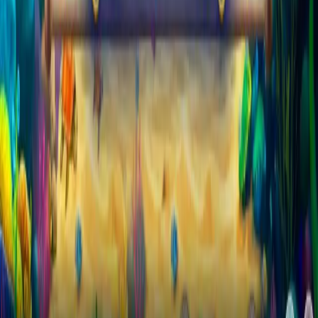
MondoPlay est un développeur de jeux B2B agréé et réglementé.
Nous concevons des machines à sous innovantes destinées à offrir
des expériences de jeu exceptionnelles sur plus de 35 marchés
réglementés dans le monde.
MondoPlay détient la licence roumaine n° L2213914Y001366
délivrée par l'O.N.J.N.
RNG for IT
RNG