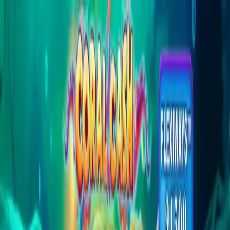
18+
Avez-vous plus de 18 ans ?
Vous devez être âgé d'au moins 18 ans pour participer.
Oui, j'ai plus de 18 ans
Non, j'ai moins de 18 ans
Accueil
Jeux
Performances
Nos partenaires
À propos de nous
Entreprise
Contact
Coral Cash Flexiways
Jouer la démo