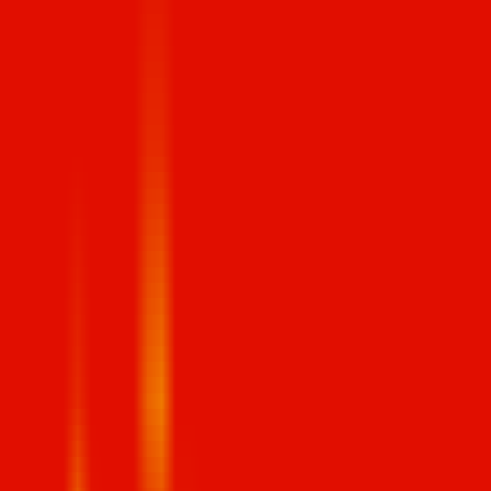
Véritable innovation et révolution du jeu. Découvrez la collection
exclusive de Mondoplay, où naissent de toutes nouvelles façons de
jouer et de gagner.
SLOTS
Des Flexiways révolutionnaires aux mécanismes Crash percutants,
explorez une collection de machines à sous de haut niveau conçues
pour un gameplay varié et un potentiel de gain unique.
All
Flexiways
Crash/Instant
Respin Bonus
Scatter/Cascade
Wild/Respin
Book
Classic/Unique
Olympus Quest Flexiways