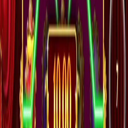
sistem Respin menambahkan dinamisme pada permainan, tanpa
membebani gameplay. Tema panggung orisinal dan membuat
pengalaman visual memuaskan.
Statistik
RTP
80-98%
Volatilitas
low-3.041, medium-4.426, high-6.061
Frekuensi Hit
low - 48%, medium - 20%, high - 13%
Max Multiplier
579
x