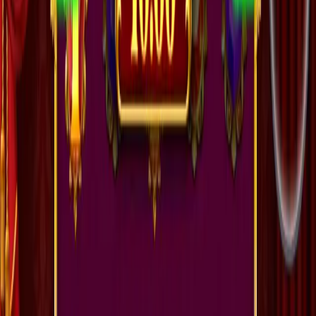
Kemenangan maksimum (USD)
$57,900
Taruhan Maksimum
$
100
Ukuran (Desktop)
49.3
MB
Ukuran (Seluler)
49.3
MB
Fitur Beli
Tidak
Putaran Gratis
Tidak