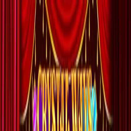
18+
Apakah Anda berusia di atas 18
tahun?
Anda harus berusia minimal 18 tahun untuk masuk.
Ya, saya berusia 18+
Tidak, saya berusia di bawah 18 tahun
Beranda
Permainan
Pertunjukan
Mitra Kami
Tentang Kami
Perusahaan
Kontak
Crystal Ways