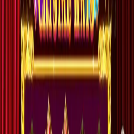
Mainkan Demo
Tangkapan layar
Ulasan Crystal Ways
Crystal Ways adalah slot klasik dengan elemen pertunjukan.
Memiliki desain yang berlatar di sebuah skenario di mana permata
berkuasa, simbol-simbol yang mewakili seni, kekuatan, kemewahan.
Slot ini dikembangkan oleh Mondoplay, dan dirilis pada
12/10/2024.
Grafik dan Pengaturan