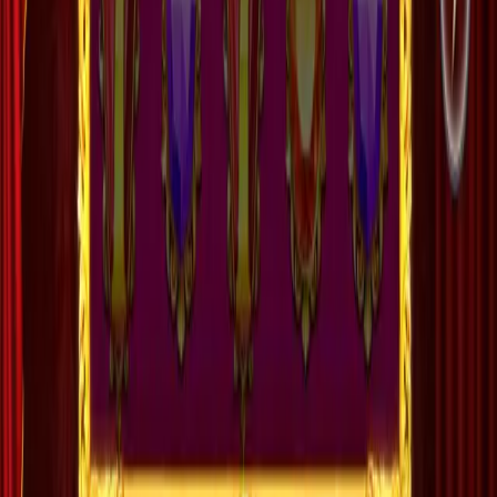
MondoPlay adalah pengembang game B2B berlisensi dan
teregulasi. Kami merancang slot inovatif yang dibuat untuk
menawarkan pengalaman bermain yang luar biasa di lebih dari 35
pasar teregulasi di seluruh dunia.
MondoPlay memegang lisensi Rumania No. L2213914Y001366