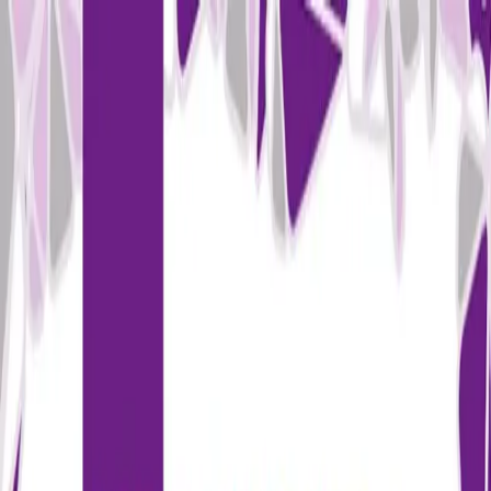
18+
Hai più di 18 anni?
Devi avere almeno 18 anni per accedere.
Sì, ho 18+
No, ho meno di 18
Home
Giochi
Esibizioni
I Nostri Partner
Chi Siamo
Company
Contatti
Esibizioni
Presenti come espositori alle principali fiere gaming internazionali.
TUTTE
2026
2025