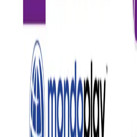
a Rimini per consolidare il posizionamento nel mercato italiano e
presentare le novità della piattaforma al pubblico ADM.
Leggi report
20-22 Gennaio 2025
ICE Barcelona 2025
Prima edizione barcellonese di ICE, il più grande evento mondiale
del gaming B2B. Mondoplay sul palco europeo per presentare la
piattaforma iGaming a operatori di tutto il mondo.
Leggi report
Seguici