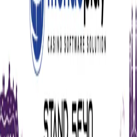
MondoPlay è uno sviluppatore di giochi B2B autorizzato e
regolamentato. Progettiamo slot innovative create per offrire
esperienze di gioco eccezionali in oltre 35 mercati regolamentati in