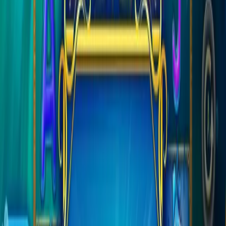
e i suoni subacquei creano un'atmosfera rilassante ma coinvolgente.
I simboli paganti completano una grafica molto bella, con i suoi
pesci variopinti, tartarughe marine, meduse trasparenti e cavallucci
marini eleganti.
Simboli Speciali
Wild – Stella Marina
Sostituisce tutti i simboli eccetto lo Scatter. Aiuta a completare
combinazioni vincenti e appare frequentemente nei rulli
centrali.
Scatter – Polpo (Octopus)
Quando appaiono 3 o più polpi ovunque sui rulli, si attiva la
funzione Giri Gratis.
Funzionalità Bonus
Giri Gratis con Selezione Modalità
La slot Coral Cash dà l'opportunità di poter scegliere una volta