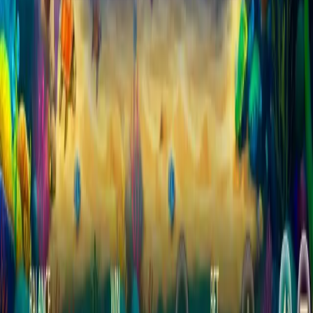
MondoPlay è uno sviluppatore di giochi B2B autorizzato e
regolamentato. Progettiamo slot innovative create per offrire
esperienze di gioco eccezionali in oltre 35 mercati regolamentati in
tutto il mondo.
MondoPlay è titolare della licenza rumena n. L2213914Y001366
rilasciata da O.N.J.N.
RNG for IT
RNG
for MGA
RNG for UK
RNG for BR