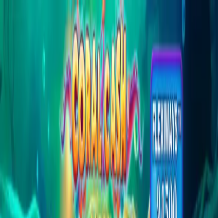
18+
Hai più di 18 anni?
Devi avere almeno 18 anni per accedere.
Sì, ho 18+
No, ho meno di 18
Home
Giochi
Esibizioni
I Nostri Partner
Chi Siamo
Company
Contatti
Coral Cash Flexiways
Play Demo