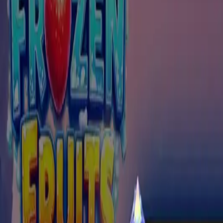
Screenshots
Recensione di Frozen Fruit
Frozen Fruit è una slot machine che unisce il fascino intramontabile d
buona varietà di combinazioni vincenti. Questa slot è stata sviluppata 
Grafica e Ambientazione
Il gioco è ambientato tra montagne ghiacciate, con sullo sfondo un mae
tradizionale delle slot: troviamo diversi tipi di frutta, una campana e l'
Simboli Speciali