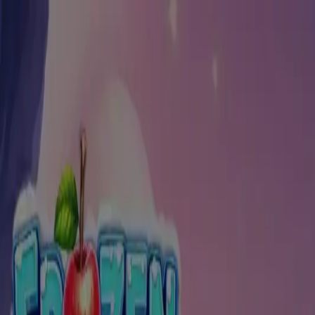
18+
Hai più di 18 anni?
Devi avere almeno 18 anni per accedere.
Sì, ho 18+
No, ho meno di 18
Home
Giochi
Esibizioni
I Nostri Partner
Chi Siamo
Company
Contatti
Frozen Fruits
Play Demo