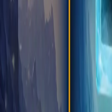
Frequenza Hit
medium-38%
Max Multiplier
262
x
Vincita Massima (USD)
$26,200
Puntata Massima
$
100
Dimensione (Desktop)
191
MB
Dimensione (Mobile)
191
MB