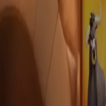
No
Giri Gratuiti
Sì
Funzione Gamble
No
Ante Bet
No
Gioco Precedente
Gioco Successivo
Seguici