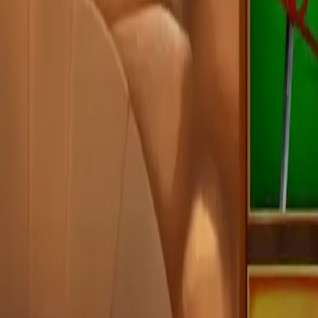
Max Multiplier
2668
x
Vincita Massima (USD)
$266,800
Puntata Massima
$
100
Dimensione (Desktop)
46.5
MB
Dimensione (Mobile)
46.5
MB
Buy Feature