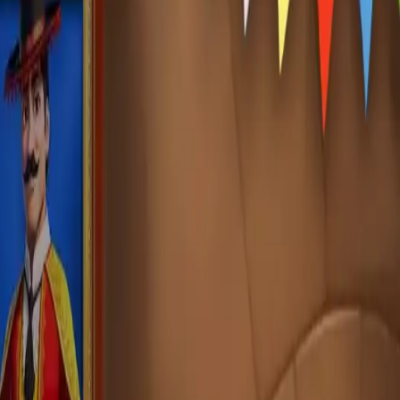
icative, specialmente durante le sessioni con giri gratuiti e con l'aiuto
ale per chi cerca un'esperienza di gioco intensa, con simboli iconici e