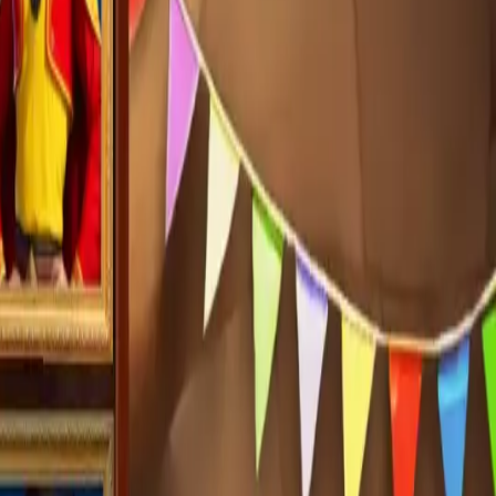
ne lo scatter) per completare combinazioni vincenti. La sua apparizione
, 3 e 5, attiva la modalità bonus, che consiste in giri gratuiti.
ria ruota della fortuna, dove si avrà la possibilità di moltiplicare
linea di pagamento.