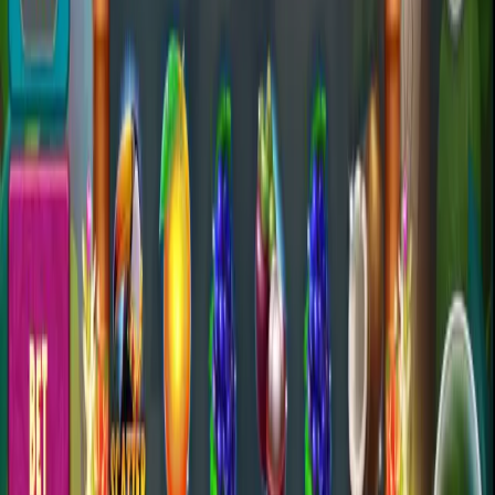
Ante Bet
È inoltre disponibile la funzione Ante Bet: attivandola, la puntata
aumenta leggermente ma le probabilità di ottenere i simboli scatter
— e quindi i Giri Gratuiti — aumentano in modo significativo.
Come Giocare
Durante lo spin l'accoppiamento di almeno 8 simboli uguali posti
ovunque genera di fatto una vincita, ogni combinazione vincente
attiva la funzione a cascata, che rimuove i simboli vincenti e li
sostituisce con nuovi, permettendo reazioni a catena potenzialmente
molto redditizie. È inoltre disponibile la funzione Ante Bet:
attivandola, la puntata aumenta leggermente ma le probabilità di
ottenere i simboli scatter — e quindi i Giri Gratuiti — aumentano in
modo significativo.
Volatilità e RTP
Con una volatilità media, Toucan Fruit offre un buon equilibrio tra
frequenza delle vincite e possibilità di colpi importanti, specialmente
nei giri gratuiti grazie al moltiplicatore progressivo. Il RTP del 96% è