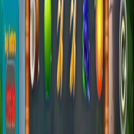
cartoon-style che trasmette energia positiva. La colonna sonora è
leggera ma coinvolgente, con suoni della natura e ritmi caraibici che
accompagnano perfettamente l'azione di gioco.
Simboli Speciali
Scatter – Tucano
Il tucano, simbolo scatter e mascotte del gioco, è protagonista
della funzione Giri Gratuiti. 3 o più attivano 10 giri gratuiti.
Funzionalità Bonus
Giri Gratuiti
Durante i Free Spins entra in gioco un moltiplicatore progressivo
che aumenta a ogni vincita, potenziando notevolmente il potenziale
di vincita complessivo.
Acquisto Bonus
È possibile acquistare l'accesso diretto ai giri gratuiti al costo di 100x
la puntata.