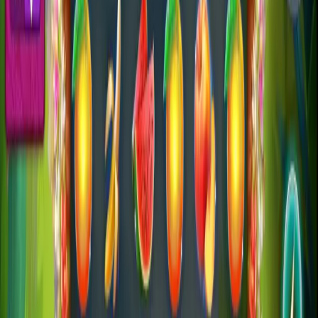
Dimensione (Mobile)
443
MB
Buy Feature
Sì
Giri Gratuiti
Sì
Funzione Gamble
No
Ante Bet
Sì
Gioco Precedente
Gioco Successivo
Seguici