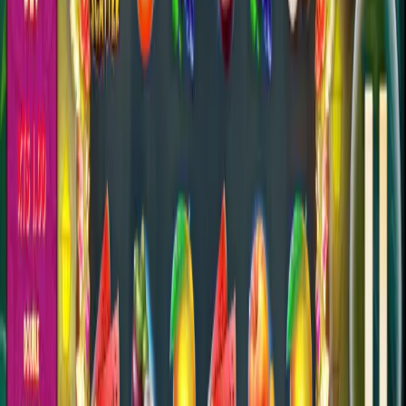
nella media per le slot moderne, garantendo una giocabilità equa nel
lungo periodo. La funzione di acquisto del bonus è un'opzione
apprezzata da chi cerca l'adrenalina immediata dei Free Spins, anche
se comporta un rischio elevato.
Conclusione
Toucan Fruit è una slot vivace, divertente e ben bilanciata, perfetta
per chi cerca un'esperienza di gioco leggera ma con un discreto
potenziale di vincita. Le meccaniche a grappolo e la funzione a
cascata mantengono alta l'azione, mentre i giri gratuiti con
moltiplicatori progressivi possono regalare emozioni forti. Una slot
consigliata sia a giocatori casual che a utenti un po' più esperti in
cerca di una struttura innovativa ma non troppo estrema.
Statistiche
RTP
80-98%
Volatilità