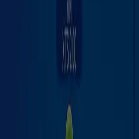
フォローする