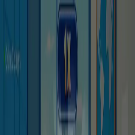
18+
18歳以上ですか？
エントリーには18歳以上が必要。
はい、18歳以上です
いいえ、私は18歳未満です
ホーム
ゲーム
パフォーマンス
パートナー
会社概要
会社概要
連絡先
Break Time Crash