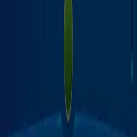
MondoPlayはライセンスを取得し、規制されているB2Bゲー
ム開発会社です。当社は、世界35以上の規制対象市場で卓越
したゲーム体験を提供する革新的なスロットをデザインして
います。
MondoPlayはO.N.J.N.発行のルーマニアライセンス番号
L2213914Y001366を保有しています。
RNG for IT
RNG