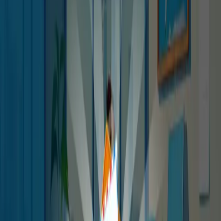
プレイ・デモ
予告編を見る
スクリーンショット
Break Time Crash レビュー
Break Time Crashはcrash gameまたはインスタントゲームのカ
テゴリーに属し、近年大きな成功を収めているタイプのゲー
ムです。これはオフィスを舞台にしたスロットで、従来のフ
ァンタジーや神話的な設定とは一線を画したかなり独創的な
テーマです。Mondoplayが開発し、2025年11月12日にリリー
ス。
グラフィックとセッティング