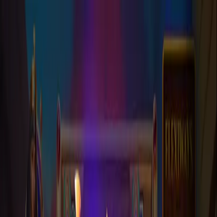
18+
18歳以上ですか？
エントリーには18歳以上が必要。
はい、18歳以上です
いいえ、私は18歳未満です
ホーム
ゲーム
パフォーマンス
パートナー
会社概要
会社概要
連絡先
Cleo's Legend Flexiways