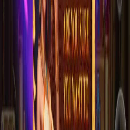
Cleo's Legendスロットは、スロット上部にある4つの象限か
らなる小さな枠内で勝利配当ラインを完成させることで12回
のFree Spinsを受け取る機会を提供し、勝利スピンごとに増
加する乗数器を蓄積します。
Buy Bonus
このスロットは選択したベットに基づいて自分のクレジット
を使ってボーナス機能（Free Spins）を購入する機会も提供
します。このBuy Bonusと呼ばれる機能は各開発者が最近リ
リースしたスロットで非常にトレンドになっています。
プレーの仕方
スピン中、リール上の同一シンボルの連続が勝利の組み合わ
せを生み出し、実際には爆発を生み出してシンボルを新しい
ものに置き換え、乗数器を増加させてより高い勝利の組み合
わせを作れるようにします。
ボラティリティとRTP