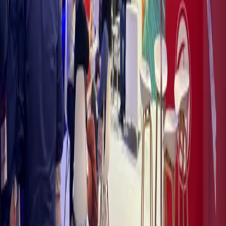
Instagram
Siga-nos