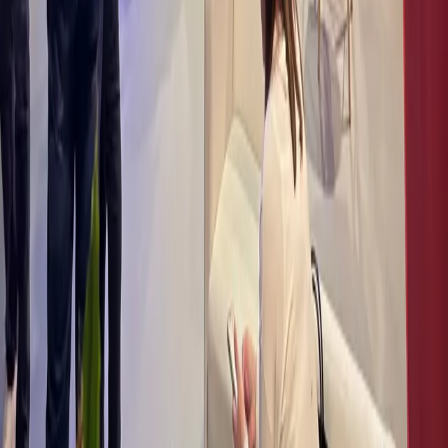
MondoPlay é titular da licença romena n.º L2213914Y001366
emitida pela O.N.J.N.
RNG for IT
RNG
for MGA
RNG for UK
RNG for BR
RNG for PT
Política de privacidade
Cookie Policy
18+ | Jogar com responsabilidade
Copyright © 2026 MondoPlay ® Todos os direitos reservados.