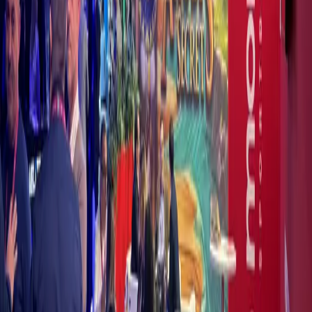
LinkedIn