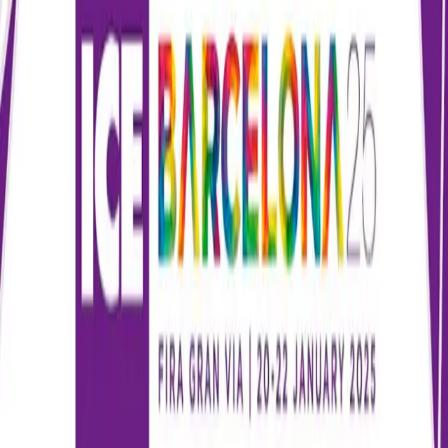
TODOS
2026
2025
January 19-21, 2026
ICE Barcelona 2026
Multi-provider aggregation, customizable lobby, advanced bonus
engine with GGR/NGR conditions, granular reporting by provider
and game.
Ler o relatório
March 4-6, 2025
Colombo Gaming Expo 2025
Mondoplay's first presence in the South Asian market. Three days to
present the iGaming platform to operators and investors from Sri
Lanka and the South-East Asian region.
Ler o relatório
February 17-19, 2025
Enada Rimini 2025