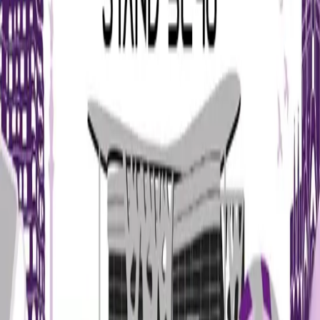
para oferecer experiências de jogo excepcionais em mais de 35
mercados regulamentados em todo o mundo.
MondoPlay é titular da licença romena n.º L2213914Y001366
emitida pela O.N.J.N.
RNG for IT
RNG
for MGA
RNG for UK
RNG for BR
RNG for PT
Política de privacidade
Cookie Policy
18+ | Jogar com responsabilidade
Copyright © 2026 MondoPlay ® Todos os direitos reservados.