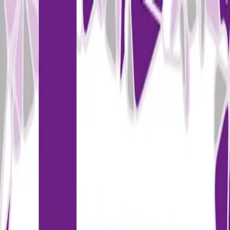
18+
Tem mais de 18 anos?
Para participar, é necessário ter pelo menos 18 anos de idade.
Sim, tenho mais de 18 anos
Não, tenho menos de 18 anos
Início
Jogos
Actuações
Os nossos parceiros
Sobre nós
Empresa
Contacto
Actuações
Presença como expositores nas principais feiras internacionais de
jogos.