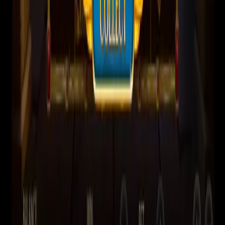
A MondoPlay é uma empresa de desenvolvimento de jogos B2B
licenciada e regulamentada. Concebemos slots inovadoras criadas
para oferecer experiências de jogo excepcionais em mais de 35
mercados regulamentados em todo o mundo.
MondoPlay é titular da licença romena n.º L2213914Y001366
emitida pela O.N.J.N.
RNG for IT
RNG
for MGA
RNG for UK
RNG for BR