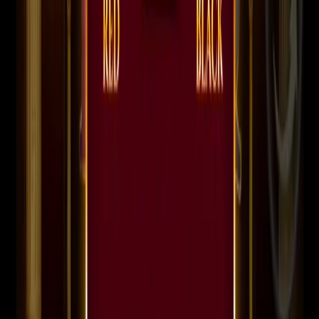
low-7.737, medium-9.098, high-12.296
Frequência de acertos
low - 40%, medium - 33%, high - 33%
Max Multiplier
1500
x
Ganhos máximos (USD)
$150,000
Aposta máxima
$
100
Tamanho (Ambiente de trabalho)
47.9
MB
Tamanho (móvel)