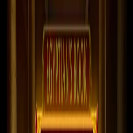
18+
Tem mais de 18 anos?
Para participar, é necessário ter pelo menos 18 anos de idade.
Sim, tenho mais de 18 anos
Não, tenho menos de 18 anos
Início
Jogos
Actuações
Os nossos parceiros
Sobre nós
Empresa
Contacto
Egyptian's Book
Reproduzir demonstração