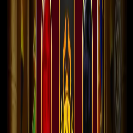
Gráficos e cenário
O cenário é rico em atmosfera: tochas acesas, estátuas de deuses
egípcios e uma banda sonora envolvente criam uma experiência
imersiva desde a primeira volta. A cena abre-se numa câmara
secreta, onde a escuridão é quebrada apenas por tochas acesas, cujas
chamas tremeluzentes lançam luzes dançantes sobre colunas
douradas decoradas com símbolos faraónicos, possivelmente o local
onde repousa o lendário Livro dos Egípcios - o artefacto místico que
dá nome à slot. Criando um efeito visual imersivo e realista.
Símbolos especiais
O Livro - Wild e Scatter
O símbolo do livro é a chave para o mistério. Funciona como
Scatter e Wild, substituindo todos os outros símbolos para
completar combinações vencedoras.
Funcionalidade de bónus
Rodadas Grátis com Símbolo Expansível