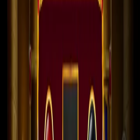
Capturas de ecrã
Análise do Egyptians Book
:
a slot
com temática egípcia que o leva à
antiga terra dos Faraós
Egyptian's Book é uma slot que transporta os jogadores para o
misterioso coração do Antigo Egito. O protagonista é um ousado
explorador ao estilo Indiana Jones, que se aventura entre colunas
esculpidas e relíquias de ouro no interior de um antigo templo
escondido nas areias do deserto. Esta slot foi desenvolvida pela
Mondoplay e foi lançada em 15/09/2024. Esta slot tem 5 rolos e 10
linhas de pagamento.