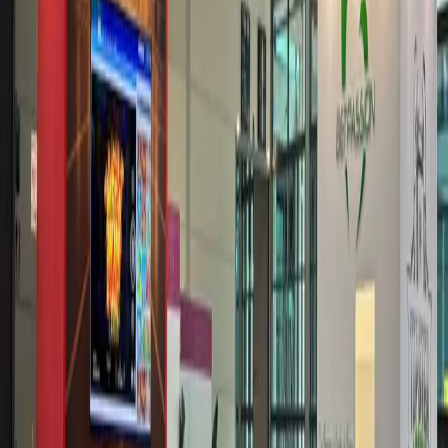
1
–
3
/
5
1
/
3
Ziua precedentă
Ziua următoare
Site-ul oficial
Official Enada Website
Urmăriți-ne