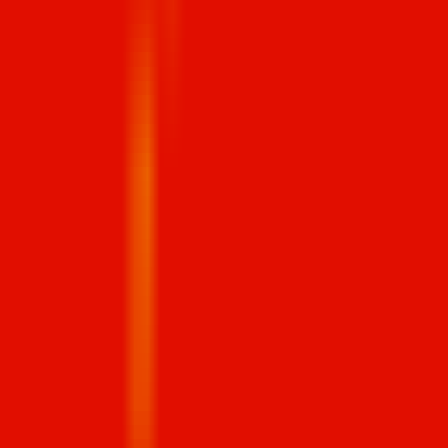
Sky Warzone
RTP : 96% | MAX WIN:
495
Read More
Sky Warzone
Demo
Anubis Secret
RTP : 96% | MAX WIN:
12854
Read More
Anubis Secret
Demo
Coral Cash
RTP : 96% | MAX WIN:
1500
Read More
Coral Cash
Demo
Dragons Realm
RTP : 96% | MAX WIN:
100
Read More
Dragons Realm
Demo