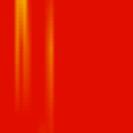
Apple Of Eden
RTP : 96% | MAX WIN:
903
Read More
Apple Of Eden
Demo
Deep Sea Plinko
RTP : 96% | MAX WIN:
10000
Read More
Deep Sea Plinko
Demo
Roosters Temple
RTP : 96% | MAX WIN:
1500
Read More
Roosters Temple
Demo
Gates Of War
RTP : 96% | MAX WIN:
39882
Read More
Gates Of War
Demo