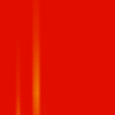
Inovație autentică și revoluție a jocurilor. Descoperiți colecția
exclusivă Mondoplay, unde se nasc moduri complet noi de a juca și
de a câștiga.
SLOTS
De la Flexiways revoluționare la mecanica Crash de impact,
explorați o colecție de sloturi de top concepute pentru un gameplay
variat și un potențial de câștig unic.
All
Flexiways
Crash/Instant
Respin Bonus
Scatter/Cascade
Wild/Respin
Book
Classic/Unique
Olympus Quest Flexiways