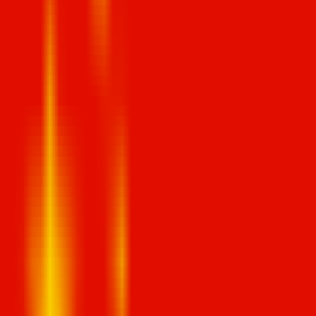
RTP : 96% | MAX WIN:
1500
Read More
Olympus Quest Flexiways
Demo
Broadway Pigeon
RTP : 96% | MAX WIN:
1500
Read More
Broadway Pigeon
Demo
Break Time Crash
RTP : 96% | MAX WIN:
100
Read More
Break Time Crash
Demo
Lions Treasure Book