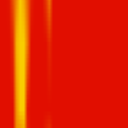
RTP : 96% | MAX WIN:
1500
Read More
Lions Treasure Book
Demo
Steam Engine Riches
RTP : 96% | MAX WIN:
5000
Read More
Steam Engine Riches
Demo
Cleos Legend Flexiways
RTP : 96% | MAX WIN:
1500
Read More
Cleos Legend Flexiways
Demo
Frozen Fruits
RTP : 96% | MAX WIN:
262
Read More
Frozen Fruits
Demo