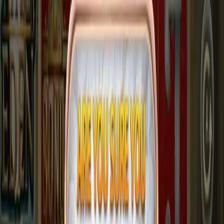
luxoasă și mistică, perfectă pentru un joc care promite recompense
divine. Calitatea vizuală este unul dintre punctele forte: texturi aurii,
detalii fine și iluminare caldă care evidențiază reflexiile templului și
ale merelor aurii. Coloana sonoră este inspirată de muzica clasică și
corală, contribuind la o atmosferă sacră și evocatoare.
Simboluri speciale
Simbol bonus - Simbolul Zen
Bonusul principal este activat de apariția simbolului "Zen
Symbol" pe rolele 1, 3 și 5. Odată obținut, este accesat
bonusul "Apple Respin".
Simboluri plătitoare
Simbolurile sunt perfect în concordanță cu tema edenică și
mitologică: șarpe între coloane (simbolul cel mai valoros al
jocului), porumbei, bustul zeității, coroană, medalion
reprezentând o floare de lotus, litere.
Funcționalitate bonus
Apple Respin