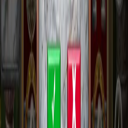
Dimensiune (mobil)
450
MB
Cumpărați funcția
Da
Rotiri gratuite
Da
Funcția Gamble
Nu
Pariul Ante
Nu
Jocul anterior
Următorul joc