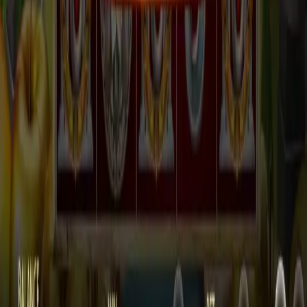
MondoPlay este un dezvoltator de jocuri B2B licențiat și
reglementat. Concepem sloturi inovatoare create pentru a oferi
experiențe de joc excepționale în peste 35 de piețe reglementate din
întreaga lume.
MondoPlay deține licența română nr. L2213914Y001366 eliberată
de O.N.J.N.
RNG for IT
RNG
for MGA
RNG for UK